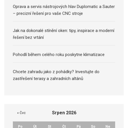
Oprava a servis nástrojových hlav Duplomatic a Sauter
– precizní řešení pro vaše CNC stroje
Jak na dokonalé stínění oken: tipy, inspirace a moderní
řešení bez vrtání
Pohodlí během celého roku poskytne klimatizace
Chcete zahradu jako z pohádky? Investujte do
zastřešení terasy a zahradních altánů
Srpen 2026
« Čvc
Po
Út
St
Čt
Pá
So
Ne