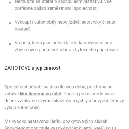
Nemusíte se starat o žádnou administrativu. Vše
potřebné zajistí zaměstnanci společnosti.
Vykoupí i automobily nepojízdné, autovraky či auta
bouraná.
Vozidla, která jsou určení k likvidaci, vykoupí bez
zbytečných podmínek a bez zbytečného papírování.
ZAHOTOVÉ a její činnost
Společnost působí na trhu dlouhou dobu, po kterou se
zabývá
likvidacemi vozidel
. Prioritu pro ni představují
dobré vztahy se svými zákazníky a rychlý a bezproblémový
výkup automobilů.
Má vysoko nastavenou laťku poskytovaných služeb.
Spokojenost potvrzuje vysoký počet klientů, kteří jsou s