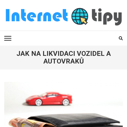
Přeskočit
na
obsah
(stiskněte
INTERNETOVÉ TIPY
Zajímavé tipy, které můžete zkusit také
Enter)
JAK NA LIKVIDACI VOZIDEL A
AUTOVRAKŮ