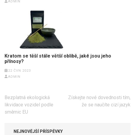
ADMIN
Kratom se těší stále větší oblibě, jaké jsou jeho
přínosy?
22 ČVN 2023
ADMIN
Navigace
Bezplatná ekologická
Získejte nové dovednosti tím,
pro
likvidace vozidel podle
že se naučíte cizí jazyk
příspěvek
směrnic EU
NEJNOVĚJŠÍ PŘÍSPĚVKY